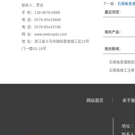
下一篇：
石膏板受
联系人：贾总
最近浏览：
手 机：138-0678-0888
电 话：0579-85419688
电 话：0579-85419788
相关产品：
网 址：www.ywtongda.com
地 址：浙江省义乌市国际家居城三区23号
门一楼G1-16号
相关新闻：
石膏板受潮原因
石膏板施工注意
网站首页
关于我
地址 
联系人