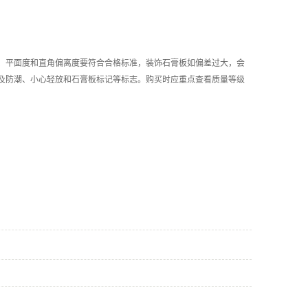
、平面度和直角偏离度要符合合格标准，装饰石膏板如偏差过大，会
及防潮、小心轻放和石膏板标记等标志。购买时应重点查看质量等级