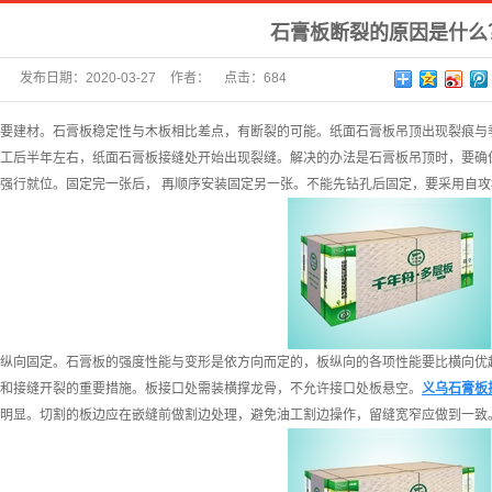
石膏板断裂的原因是什么
发布日期：
2020-03-27
作者：
点击：
684
要建材。石膏板稳定性与木板相比差点，有断裂的可能。纸面石膏板吊顶出现裂痕与
工后半年左右，纸面石膏板接缝处开始出现裂缝。解决的办法是石膏板吊顶时，要确
强行就位。固定完一张后， 再顺序安装固定另一张。不能先钻孔后固定，要采用自
纵向固定。石膏板的强度性能与变形是依方向而定的，板纵向的各项性能要比横向优
和接缝开裂的重要措施。板接口处需装横撑龙骨，不允许接口处板悬空。
义乌石膏板
明显。切割的板边应在嵌缝前做割边处理，避免油工割边操作，留缝宽窄应做到一致