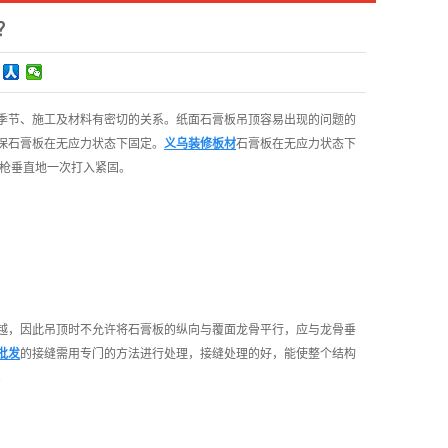
？
季节、施工及材料有密切的关系。纸面石膏板吊顶容易出现的问题的
保石膏板在无应力状态下固定。
义乌装修板材
石膏板在无应力状态下
攻枪垂直地一次打入紧固。
越，因此吊顶时不允许将石膏板的纵向与覆面龙骨平行，应与龙骨垂
批发
的接缝需用专门的方法进行处理，接缝处理的好，能使整个结构
。