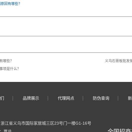
潮原因有哪些？
有哪些？
义乌石膏板批发
事项是什么？
们
品牌展示
代理网点
防伪查询
新
：浙江省义乌市国际家居城三区23号门一楼G1-16号
全国招商热线
：贾总