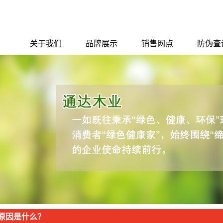
关于我们
品牌展示
销售网点
防伪查
公司简介
千年舟
销售网点
防伪查
企业文化
圣戈班·杰科
联系我们
圣戈班·伟伯防水
安信
红太阳
夏新集成电器
原因是什么？