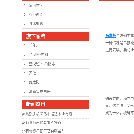
公司新闻
行业新闻
技术知识
旗下品牌
石膏板
是装修中重
一种情况是吊顶竣
千年舟
进行安装，要防止
圣戈班·杰科
圣戈班·伟伯防水
安信
红太阳
夏新集成电器
铺设方向，横向与
新闻资讯
直，这是防止变形
成为一体，板缝不
热烈庆祝义乌市通达木业有限...
石膏板吊顶装饰的特点
石膏板吊顶工艺有哪些？