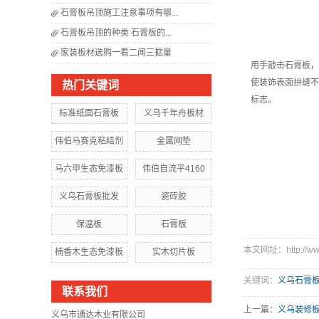
石膏板吊顶施工注意事项有哪...
石膏板吊顶的种类 石膏板的...
家装板材选购一看二闻三掂量
用手敲击石膏板，
使装饰表面拼缝不
热门关键词
标志。
标准纸面石膏板
义乌千年舟板材
伟伯马赛克粘结剂
金属网垫
马六甲生态免漆板
伟伯自流平4160
义乌石膏板批发
瓷砖胶
保温板
石膏板
本文网址：http://www
楠香木生态免漆板
实木切片板
关键词：
义乌石膏
联系我们
上一篇：
义乌装修
义乌市通达木业有限公司