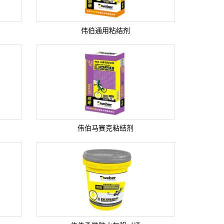
伟伯通用粘结剂
伟伯马赛克粘结剂