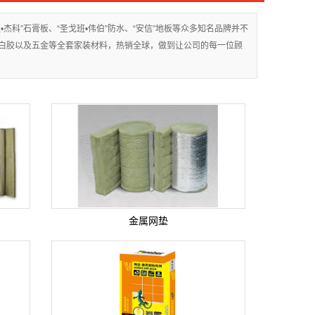
杰科”石膏板、“圣戈班•伟伯”防水、“安信”地板等众多知名品牌并不
白胶以及五金等全套家装材料，热销全球，做到让公司的每一位顾
金属网垫