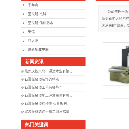
千年舟
公司依托于浙
圣戈班·杰科
断更新扩大经营
圣戈班·伟伯防水
客消费的“省事、
安信
红太阳
夏新集成电器
新闻资讯
热烈庆祝义乌市通达木业有限...
石膏板吊顶装饰的特点
石膏板吊顶工艺有哪些？
石膏板吊顶施工注意事项有哪...
石膏板吊顶的种类 石膏板的...
家装板材选购一看二闻三掂量
热门关键词