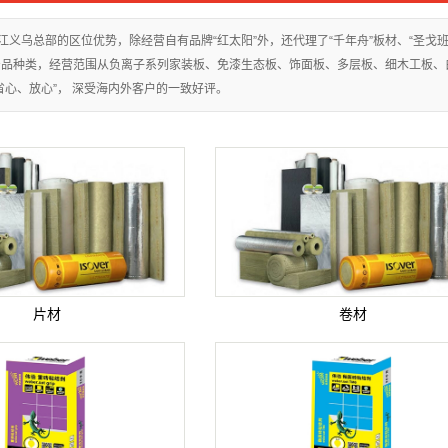
江义乌总部的区位优势，除经营自有品牌“红太阳”外，还代理了“千年舟”板材、“圣戈班•
产品种类，经营范围从负离子系列家装板、免漆生态板、饰面板、多层板、细木工板、
省心、放心”， 深受海内外客户的一致好评。
片材
卷材