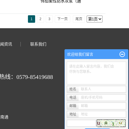
伟伯柔性防水灰浆（通
1
2
3
下一页
尾页
闻资讯
联系我们
欢迎给我们留言
请在此输入留言内容，我们会
尽快与您联系。
：0579-85419688
姓名
联系人
电话
座机/手机号码
邮箱
邮箱
地址
地址
华
南通