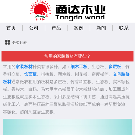
首页
公司
产品
案例
新闻
联系
分类列表
常用的家装板材有哪些？
常用的
家装板材
种类有很多种。如：
细木工板
、生态板、
多层板
、竹
香科立板、
饰面板
、指接板、颗粒板、刨花板、密度板等。
义乌装修
板材
通常做衣柜用的板材是多层板、竹香科立板、生态板、实木颗粒
板。香杉木、白杨、马六甲生态板属于实木板材的范畴，加工而成的
生态板也就是实木生态板。采用多层结构平衡工艺，通过高温高压抗
碳化工艺，表面热压高档三聚氰胺侵渍胶膜纸而成的一种新型免漆、
零碳化、超耐久宜居生态板。