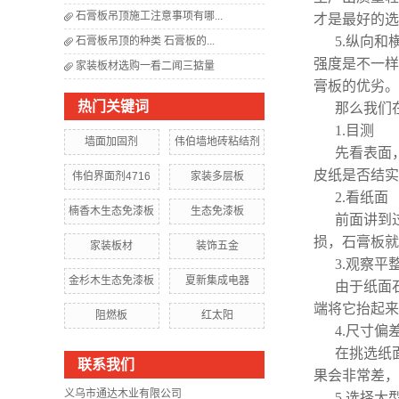
石膏板吊顶施工注意事项有哪...
才是最好的选
5.纵向
石膏板吊顶的种类 石膏板的...
强度是不一样
家装板材选购一看二闻三掂量
膏板的优劣。
热门关键词
那么我们
1.目测
墙面加固剂
伟伯墙地砖粘结剂
先看表面
皮纸是否结实
伟伯界面剂4716
家装多层板
2.看纸面
楠香木生态免漆板
生态免漆板
前面讲到
损，石膏板就
家装板材
装饰五金
3.观察平
金杉木生态免漆板
夏新集成电器
由于纸面
端将它抬起来
阻燃板
红太阳
4.尺寸偏
在挑选纸
联系我们
果会非常差，
义乌市通达木业有限公司
5.选择大