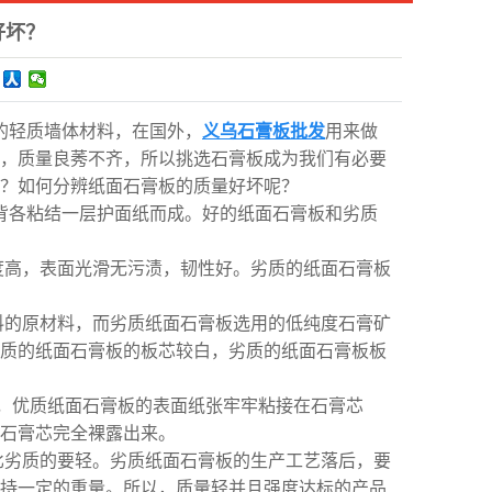
好坏？
的轻质墙体材料，在国外，
义乌石膏板批发
用来做
，质量良莠不齐，所以挑选石膏板成为我们有必要
？如何分辨纸面石膏板的质量好坏呢？
背各粘结一层护面纸而成。好的纸面石膏板和劣质
度高，表面光滑无污渍，韧性好。劣质的纸面石膏板
料的原材料，而劣质纸面石膏板选用的低纯度石膏矿
质的纸面石膏板的板芯较白，劣质的纸面石膏板板
现，优质纸面石膏板的表面纸张牢牢粘接在石膏芯
石膏芯完全裸露出来。
比劣质的要轻。劣质纸面石膏板的生产工艺落后，要
持一定的重量。所以，质量轻并且强度达标的产品