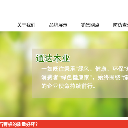
关于我们
品牌展示
销售网点
防伪查
公司简介
千年舟
销售网点
防伪查
企业文化
圣戈班·杰科
联系我们
圣戈班·伟伯防水
安信
红太阳
夏新集成电器
石膏板的质量好坏？