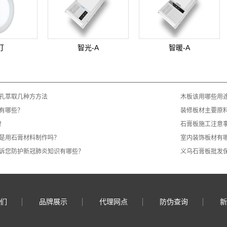
灯
智光-A
智暖-A
孔萃取几种方方法
木板该用哪些用
有哪些？
装修板材主要原
！
石膏板施工注意
要是用石膏材料制作吗？
室内装饰板材有
诉您防护新冠肺炎知识有哪些？
义乌石膏板批发
们
品牌展示
代理网点
防伪查询
新