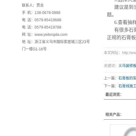
联系人：贾总
建议是到
手 机：138-0678-0888
题。
电 话：0579-85419688
6.查看抽
电 话：0579-85419788
有很多石
网 址：www.ywtongda.com
正规的石膏板
地 址：浙江省义乌市国际家居城三区23号
门一楼G1-16号
本文网址：http://www
关键词：
义乌装修
上一篇：
石膏板的
下一篇：
石膏线施
最近浏览：
相关产品：