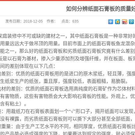
如何分辨纸面石膏板的质量
发布日期：
2018-12-05
作者：
点击：
635
家庭装修中不可或缺的建材之一，其中纸面石膏板是一种非常好
用量远远大于做吊顶的用量。目前市面上的纸面石膏板鱼龙混杂
能之一，那么好的纸面石膏板和劣质纸面石膏板究竟有什么差别
板是以石膏为基材，掺入少量添加剂及增强纤维，并在板面、板
间的差别体现在以下几点：
纸的差别：优质的纸面石膏板用的是进口的原木浆纸，轻且薄，强
生纸浆生产的纸张，重且厚，强度较低，表面粗糙，易脆裂。
芯选材的差别：优质的纸面石膏板选用高纯度的石膏矿作为芯体材
有害物质，这些有害物质会大大影响石膏板的性能。外观上，优
含有粘土）。
粘接：用裁纸刀在石膏板表面划一个“√”形口子，揭开纸面可以发
没有裸露，而劣质纸面石膏板则可以撕下大部分甚至全部纸面，
面积重量：由于生产工艺水平的不同，相同厚度，优质纸面石膏板
的产品势必造成强度的下降，如果要达到规定的强度，就必须保