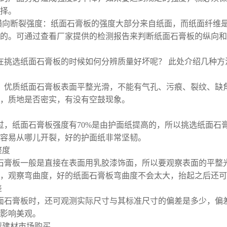
择。
和横向断裂强度：纸面石膏板的强度大部分来自纸面，而纸面纤维
的。可通过查看厂家提供的检测报告来判断纸面石膏板的纵向和
在挑选纸面石膏板的时候如何分辨质量好坏呢？ 此处介绍几种方
，优质纸面石膏板表面平整光滑，不能有气孔、污痕、裂纹、缺
，质地是否密实，有没有空鼓现象。
过，纸面石膏板强度有70%是由护面纸提高的，所以挑选纸面石
容易从哪儿开裂，好的护面纸非常坚韧。
整度
石膏板一般是直接在表面用乳胶漆饰面，所以要观察表面的平整
，观察弯曲度，好的纸面石膏板弯曲度不会太大，抬起之后还可
差
面石膏板时，还可观测实际尺寸与其标准尺寸的偏差是多少，偏
影响美观。
型建材市场购买