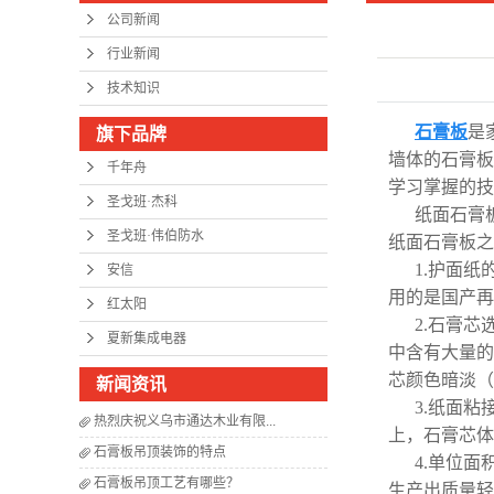
公司新闻
行业新闻
技术知识
石膏板
是
旗下品牌
墙体的石膏板
千年舟
学习掌握的技
圣戈班·杰科
纸面石膏
圣戈班·伟伯防水
纸面石膏板之
1.护面
安信
用的是国产再
红太阳
2.石膏
夏新集成电器
中含有大量的
芯颜色暗淡（
新闻资讯
3.纸面
热烈庆祝义乌市通达木业有限...
上，石膏芯体
石膏板吊顶装饰的特点
4.单位
石膏板吊顶工艺有哪些？
生产出质量轻