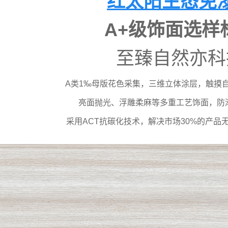
红太阳
生态免
A+级饰面选样
至臻自然亦科
A类1‰母版花色采集，三维立体涂层，触摸
亮面抛光、浮雕柔麻等多重工艺饰面，防
采用ACT抗碳化技术，解决市场30%的产品