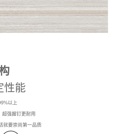
构
定性能
9%以上
，超强握钉更耐用
活就要崇尚第一品质