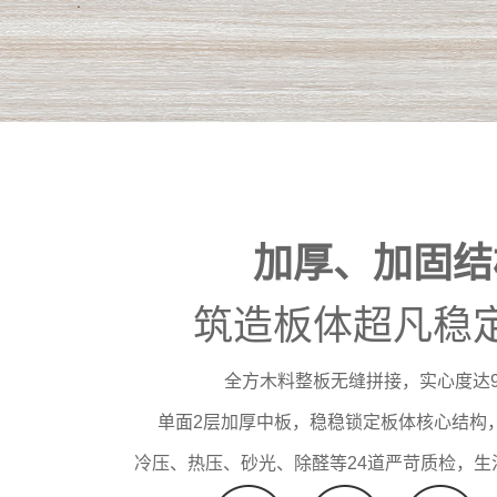
加厚、加固结
筑造板体超凡稳
全方木料整板无缝拼接，实心度达9
单面2层加厚中板，稳稳锁定板体核心结构
冷压、热压、砂光、除醛等24道严苛质检，生