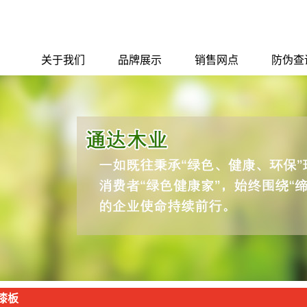
关于我们
品牌展示
销售网点
防伪查
公司简介
千年舟
销售网点
防伪查
企业文化
圣戈班·杰科
联系我们
圣戈班·伟伯防水
安信
红太阳
夏新集成电器
漆板