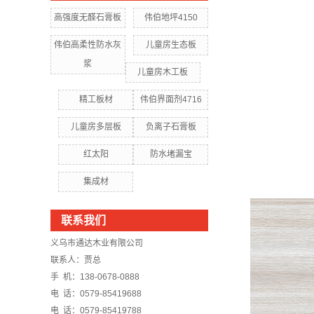
高强度无醛石膏板
伟伯地坪4150
伟伯高柔性防水灰
儿童房生态板
浆
儿童房木工板
精工板材
伟伯界面剂4716
儿童房多层板
负离子石膏板
红太阳
防水堵漏宝
集成材
联系我们
义乌市通达木业有限公司
联系人：贾总
手 机：138-0678-0888
电 话：0579-85419688
电 话：0579-85419788